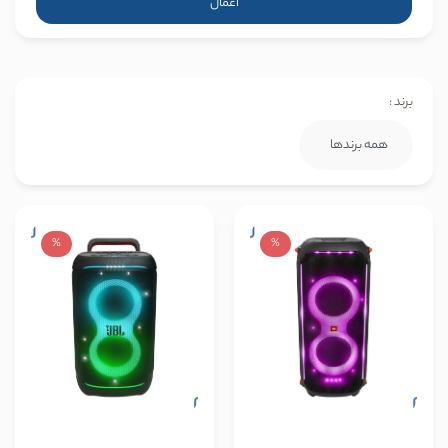
اعمال
برند :
%
%