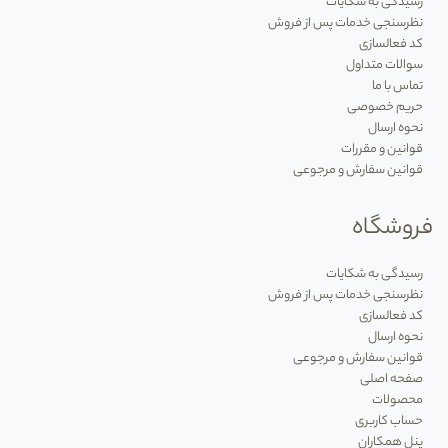
رسیدگی به شکایات
یک تجربه سینمایی واقعی در فضای پذیرایی. این
نظرسنجی خدمات پس از فروش
کد فعالسازی
محصولات با تفکیک دقیق صدای دیالوگ از موسیقی
سوالات متداول
متن و بیس عمیق، تماشای فیلم و فوتبال را لذت‌بخش‌تر
تماس با ما
می‌کنند.
حریم خصوصی
نحوه ارسال
اسپیکرهای بزرگ پارتی‌باکس (Party Box):
غول‌های
قوانین و مقررات
همه‌فن‌حریف مهمانی مجهز به باندهای بزرگ، ورودی
قوانین سفارش و مرجوعی
میکروفون (برای قابلیت کارائوکه)، رقص نورهای
فروشگاه
داینامیک و هماهنگ با ریتم موزیک و توان خروجی
بسیار بالا که فضاهای باز و سالن‌های بزرگ را به راحتی
رسیدگی به شکایات
پوشش می‌دهند.
نظرسنجی خدمات پس از فروش
اسپیکرهای رومیزی و کامپیوتر (Desktop Speakers):
کد فعالسازی
نحوه ارسال
گزینه‌هایی بهینه و جمع‌وجور برای دسکتاپ کار، اتاق
قوانین سفارش و مرجوعی
خواب یا سیستم‌های گیمینگ که تمرکز اصلی آن‌ها روی
صفحه اصلی
وضوح فرکانس‌های نزدیک و صدای استریوی دقیق
محصولات
حساب کاربری
است.
پنل همکاران