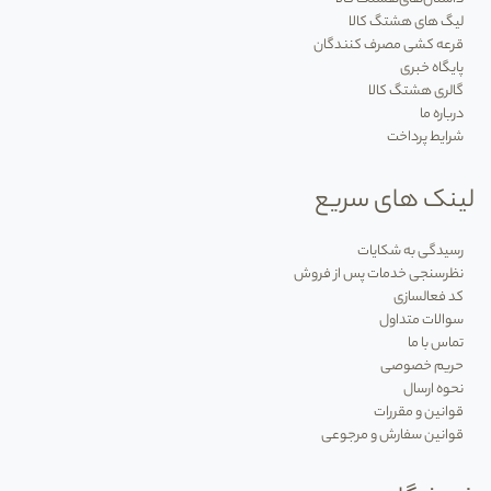
سبد محصولات تصفیه هوا در هشتگ
کالا به خوبی مهندسی شده است تا
لیگ های هشتگ کالا
متناسب با ابعاد فضاهای مختلف، دقیق
ترین کارایی را ارائه دهد:
قرعه کشی مصرف کنندگان
پایگاه خبری
تصفیه هوای اتاق خواب و فضاهای کوچک (اتاق کودک
گالری هشتگ کالا
و کار):
مدل
هایی جمع
وجور، سبک و فوق
العاده کم
صدا
درباره ما
شرایط پرداخت
که توان پوشش
دهی فضاهایی بین ۱۵ تا ۳۰ مترمربع را
دارند. این دستگاه
ها مصرف برق بسیار ناچیزی دارند و
لینک های سریع
برای خوابی آرام طراحی شده
اند.
تصفیه هوای سالن
های بزرگ و اداری:
دستگاه
های
رسیدگی به شکایات
قدرتمند با موتورهای دوگانه و حجم مکش بسیار بالا که
نظرسنجی خدمات پس از فروش
توانایی تصفیه فضاهای ۵۰ تا بیش از ۱۰۰ مترمربع
کد فعالسازی
سوالات متداول
(مانند پذیرایی منازل، دفاتر کار و مطب پزشکان) را دارند و
تماس با ما
هوا را در چند دقیقه به طور کامل گردش می
دهند.
حریم خصوصی
تصفیه هوای هوشمند و متصل به اکوسیستم:
نحوه ارسال
قوانین و مقررات
مدل
های مدرن (مانند سری شیائومی Smart Air
قوانین سفارش و مرجوعی
Purifier) مجهز به سنسورهای لیزری دقیق، نمایشگر
کیفیت هوا و قابلیت اتصال به وای
فای؛ این مدل
ها به