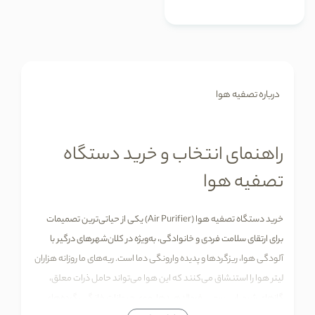
درباره تصفیه هوا
راهنمای انتخاب و خرید دستگاه
تصفیه هوا
خرید دستگاه تصفیه هوا (Air Purifier) یکی از حیاتی
ترین تصمیمات
برای ارتقای سلامت فردی و خانوادگی، به
ویژه در کلان
شهرهای درگیر با
آلودگی هوا، ریزگردها و پدیده وارونگی دما است. ریه
های ما روزانه هزاران
لیتر هوا را استنشاق می
کنند که این هوا می
تواند حامل ذرات معلق،
گازهای شیمیایی سمی، فرمالدهیدها، موی حیوانات خانگی، گرده
های