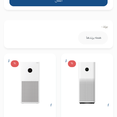
اعمال
برند :
%
%