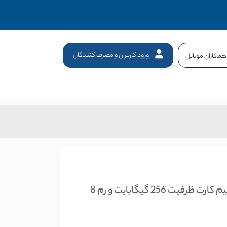
ورود کاربران و مصرف کنندگان
همکاران موبایل
گوشی موبایل شیائومی مدل Redmi 14C دو سیم کارت ظرفیت 256 گیگابایت و رم 8