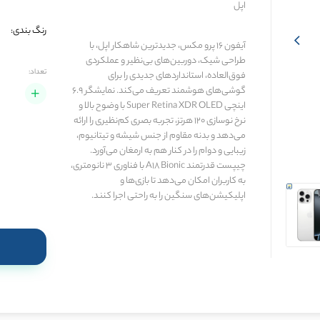
اپل
رنگ بندی:
آیفون 16 پرو مکس، جدیدترین شاهکار اپل، با
طراحی شیک، دوربین‌های بی‌نظیر و عملکردی
تعداد:
فوق‌العاده، استانداردهای جدیدی را برای
گوشی‌های هوشمند تعریف می‌کند. نمایشگر 6.9
اینچی Super Retina XDR OLED با وضوح بالا و
نرخ نوسازی 120 هرتز، تجربه بصری کم‌نظیری را ارائه
می‌دهد و بدنه‌ مقاوم از جنس شیشه و تیتانیوم،
زیبایی و دوام را در کنار هم به ارمغان می‌آورد.
چیپست قدرتمند A18 Bionic با فناوری 3 نانومتری،
به کاربران امکان می‌دهد تا بازی‌ها و
اپلیکیشن‌های سنگین را به راحتی اجرا کنند.