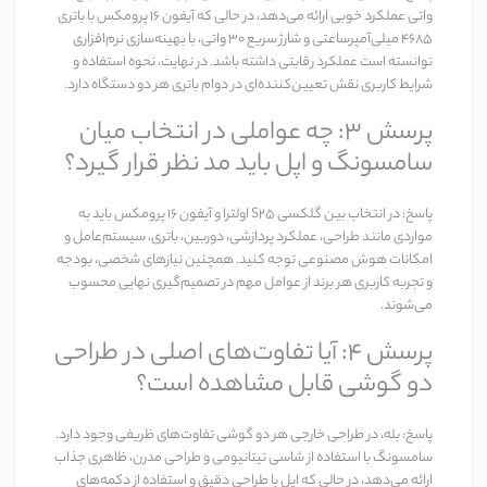
واتی عملکرد خوبی ارائه می‌دهد، در حالی که آیفون 16 پرومکس با باتری
۴۶۸۵ میلی‌آمپرساعتی و شارژ سریع ۳۰ واتی، با بهینه‌سازی نرم‌افزاری
توانسته است عملکرد رقابتی داشته باشد. در نهایت، نحوه استفاده و
شرایط کاربری نقش تعیین‌کننده‌ای در دوام باتری هر دو دستگاه دارد.
پرسش ۳: چه عواملی در انتخاب میان
سامسونگ و اپل باید مد نظر قرار گیرد؟
پاسخ:
در انتخاب بین گلکسی S25 اولترا و آیفون 16 پرومکس باید به
مواردی مانند طراحی، عملکرد پردازشی، دوربین، باتری، سیستم‌عامل و
امکانات هوش مصنوعی توجه کنید. همچنین نیازهای شخصی، بودجه
و تجربه کاربری هر برند از عوامل مهم در تصمیم‌گیری نهایی محسوب
می‌شوند.
پرسش ۴: آیا تفاوت‌های اصلی در طراحی
دو گوشی قابل مشاهده است؟
پاسخ:
بله، در طراحی خارجی هر دو گوشی تفاوت‌های ظریفی وجود دارد.
سامسونگ با استفاده از شاسی تیتانیومی و طراحی مدرن، ظاهری جذاب
ارائه می‌دهد، در حالی که اپل با طراحی دقیق و استفاده از دکمه‌های