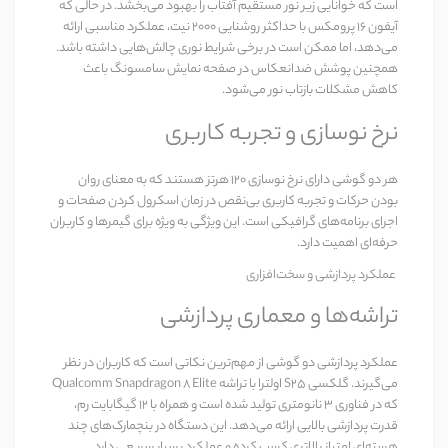
است که خوانایی زیر نور مستقیم آفتاب را بهبود می‌بخشد. در حالی که
آیفون 16 پرومکس
با حداکثر روشنایی ۲۰۰۰ نیت، عملکرد مناسبی ارائه
می‌دهد، اما ممکن است در برخی شرایط نوری چالش‌هایی داشته باشد.
همچنین پوشش ضدانعکاس در صفحه نمایش سامسونگ باعث
کاهش مشکلات بازتاب نور می‌شود.
نرخ نوسازی و تجربه کاربری
هر دو گوشی دارای نرخ نوسازی ۱۲۰ هرتز هستند که به معنای روان
بودن حرکات و تجربه کاربری بی‌نقص در زمان اسکرول کردن صفحات و
اجرای برنامه‌های گرافیکی است. این ویژگی به ویژه برای گیمرها و کاربران
حرفه‌ای اهمیت دارد.
عملکرد پردازشی و سخت‌افزاری
تراشه‌ها و معماری پردازشی
عملکرد پردازشی دو گوشی از مهم‌ترین نکاتی است که کاربران در نظر
می‌گیرند.
گلکسی S25 اولترا
با تراشه
Qualcomm Snapdragon 8 Elite
که در فناوری ۳ نانومتری تولید شده است و همراه با ۱۲ گیگابایت رم،
قدرت پردازشی بالایی ارائه می‌دهد. این دستگاه در بنچمارک‌های چند
هسته‌ای امتیاز بالاتری کسب کرده و عملکرد بسیار سریعی دارد.