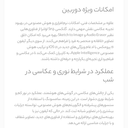
امکانات ویژه دوربین
علاوه بر مشخصات فنی، امکانات نرم‌افزاری و هوش مصنوعی در بهبود
تجربه عکاسی نقش مهمی دارند.
گلکسی S25 اولترا
از فناوری‌هایی
نظیر
Audio Eraser
و
Sketch to Image
بهره می‌برد که امکان خلق
تصاویر خلاقانه و منحصر به فرد را فراهم می‌کنند. از سوی دیگر، آیفون
16 پرومکس با ادغام ویژگی‌های جدید در iOS 18 و ترکیب هوش
مصنوعی Apple Intelligence، به کاربران کمک می‌کند تا در عکاسی و
فیلم‌برداری تجربه‌ای یکپارچه و حرفه‌ای داشته باشند.
عملکرد در شرایط نوری و عکاسی در
شب
یکی از چالش‌های عکاسی در گوشی‌های هوشمند، عملکرد در نور کم و
شرایط نوری دشوار است. در این زمینه، سامسونگ با استفاده از
سنسورهای پیشرفته و الگوریتم‌های هوش مصنوعی، توانسته جزئیات
بیشتری را در تصاویر شبانه ثبت کند. در حالی که آیفون نیز با
بهینه‌سازی‌های نرم‌افزاری و استفاده از فناوری‌های جدید، تصاویر شفاف
و با جزئیات مناسبی ارائه می‌دهد.