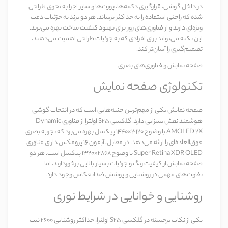
در داخل گوشی، قرارگیری دکمه‌ها، پورت‌ها و سایر اجزا به نحوی طراحی
شده که راحتی استفاده را به حداکثر برساند. هر دو برند به جزئیات دقت
ویژه‌ای دارند و از فناوری‌های روز برای بهبود کیفیت ساخت بهره می‌برند.
این نکته می‌تواند برای افرادی که به جزئیات طراحی اهمیت می‌دهند،
تصمیم‌گیری را آسان‌تر کند.
صفحه نمایش و فناوری‌های بصری
تکنولوژی صفحه نمایش
صفحه نمایش یکی از مهم‌ترین جنبه‌هایی است که در انتخاب گوشی
هوشمند نقش بسزایی دارد.
گلکسی S25 اولترا
از فناوری
Dynamic
AMOLED 2X
با وضوح ۳۱۲۰×۱۴۴۰ پیکسل بهره می‌برد که تجربه بصری
فوق‌العاده‌ای را ارائه می‌دهد. در مقابل،
آیفون 16 پرومکس
دارای فناوری
Super Retina XDR OLED
با وضوح ۲۸۶۸×۱۳۲۰ پیکسل است. هر دو
صفحه نمایش از کیفیت رنگ و جزئیات بسیار بالایی برخوردارند، اما
تفاوت‌های مهمی در روشنایی و پوشش ضدانعکاس وجود دارد.
روشنایی و خوانایی در شرایط نوری
یکی از نکات برجسته در
گلکسی S25 اولترا
، حداکثر روشنایی ۲۶۰۰ نیت