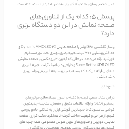
قابل شخصی‌سازی، به تجربه کاربری منحصر به فردی دست یافته است.
پرسش ۵: کدام یک از فناوری‌های
صفحه نمایش در این دو دستگاه برتری
دارد؟
پاسخ:
گلکسی S25 اولترا با صفحه نمایش Dynamic AMOLED 2X و
حداکثر روشنایی ۲۶۰۰ نیت، تجربه بصری بهتری تحت نور مستقیم
خورشید ارائه می‌دهد. در حالی که آیفون 16 پرومکس با صفحه نمایش
Super Retina XDR OLED و طراحی داینامیک آیلند، تجربه کاربری
متفاوتی ارائه می‌کند که بسته به نیاز و سلیقه کاربر می‌تواند برتری
داشته باشد.
جمع‌بندی
در این مقاله سعی کردیم با تکیه بر اصول بهینه‌سازی موتورهای
جستجو (SEO) و ارائه اطلاعات دقیق و مفصل،
مقایسه جدیدترین
گوشی سامسونگ با جدیدترین گوشی اپل
را به شکلی جامع بررسی
کنیم. از طراحی و کیفیت ساخت گرفته تا عملکرد سخت‌افزاری، صفحه
نمایش، دوربین و فناوری‌های نوین هوش مصنوعی، همه جنبه‌های
کلیدی هر دو دستگاه را بررسی نمودیم. همچنین با به‌کارگیری