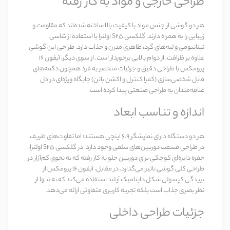
طراحی خارجی و مواد به کار رفته
هر دو گوشی از جنس مواد با کیفیت بالا ساخته شده‌اند که مقاومت و
زیبایی را به همراه دارند.
گلکسی S25 اولترا
با استفاده از شاسی
تیتانیومی و لبه‌های گرد، ظاهری مدرن و جذاب دارد. طراحی این گوشی
علاوه بر ظرافت، از دوام بالایی برخوردار است. از سوی دیگر،
آیفون 16
پرومکس
با طراحی دقیق و جزئیات منحصر به فرد همچون دکمه‌های
قابل شخصی‌سازی (کمرا کنترل و اکشن باتن) جایگاه ویژه‌ای در دل
علاقه‌مندان به طراحی صنعتی پیدا کرده است.
اندازه و تناسب ابعاد
هر دو دستگاه دارای نمایشگر ۶.۹ اینچی هستند؛ اما تفاوت‌های ظریف
در طراحی قسمت دوربین‌های سلفی وجود دارد. در
گلکسی S25 اولترا
،
حفره دایره‌ای کوچکی برای دوربین جلو به کار رفته که به نحوی کم‌آزار در
طراحی کلی گوشی تاثیر می‌گذارد. در مقابل،
آیفون 16 پرومکس
از
بریدگی کپسولی شکل داینامیک آیلند استفاده می‌کند که نه تنها از
نظر بصری جذاب است بلکه تجربه کاربری متفاوتی ارائه می‌دهد.
جزئیات طراحی داخلی