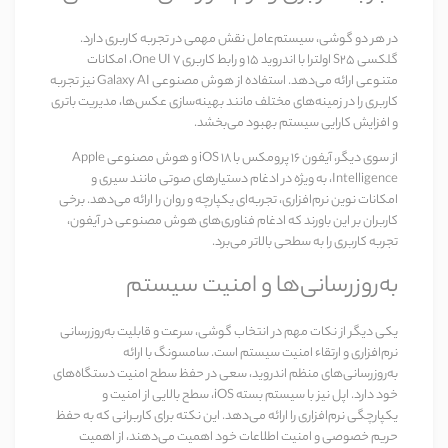
در هر دو گوشی، سیستم‌عامل نقش مهمی در تجربه کاربری دارد.
گلکسی S25 اولترا
با
اندروید ۱۵
و رابط کاربری
One UI 7
، امکانات
متنوعی ارائه می‌دهد. استفاده از هوش مصنوعی
Galaxy AI
نیز تجربه
کاربری را در زمینه‌های مختلف مانند بهینه‌سازی عکس‌ها، مدیریت باتری
و افزایش کارایی سیستم بهبود می‌بخشد.
از سوی دیگر،
آیفون 16 پرومکس
با
iOS 18
و هوش مصنوعی
Apple
Intelligence
، به ویژه در ادغام دستیارهای صوتی مانند سیری و
امکانات نوین نرم‌افزاری، تجربه‌ای یکپارچه و روان را ارائه می‌دهد. برخی
کاربران بر این باورند که ادغام فناوری‌های هوش مصنوعی در آیفون،
تجربه کاربری را به سطحی بالاتر می‌برد.
به‌روزرسانی‌ها و امنیت سیستم
یکی دیگر از نکات مهم در انتخاب گوشی، سرعت و قابلیت به‌روزرسانی
نرم‌افزاری و ارتقاء امنیت سیستم است. سامسونگ با ارائه
به‌روزرسانی‌های منظم اندروید، سعی در حفظ سطح امنیت دستگاه‌های
خود دارد. اپل نیز با سیستم بسته iOS، سطح بالایی از امنیت و
یکپارچگی نرم‌افزاری را ارائه می‌دهد. این نکته برای کاربرانی که به حفظ
حریم خصوصی و امنیت اطلاعات خود اهمیت می‌دهند، از اهمیت