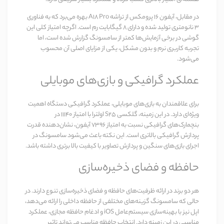
در مقابل،
آیفون 16 پرومکس
از تراشه
A18 Pro
بهره می‌برد که به فناوری
۳ نانومتری تولید شده و دارای ۸ گیگابایت رم است. اگرچه امتیاز کلی این
گوشی در برخی آزمایش‌ها کمتر از سامسونگ گزارش شده است، اما
تجربه کاربری نرم و بدون مشکل، یکی از مزایای اصلی آن محسوب
می‌شود.
عملکرد گرافیکی و بازی‌های موبایلی
برای علاقمندان به بازی‌های موبایلی، عملکرد گرافیکی دستگاه اهمیت
ویژه‌ای دارد. در این زمینه،
گلکسی S25 اولترا
با امتیاز ۱۱۱۴۰ در
بنچمارک‌های گرافیکی نسبت به امتیاز ۷۳۹۶ آیفون، نشان‌دهنده قدرت
پردازش گرافیکی بالاتری است. این نکته باعث می‌شود سامسونگ در
اجرای بازی‌های سنگین و پردازش تصاویر با کیفیت بالا برتری داشته باشد.
حافظه و فضای ذخیره‌سازی
هر دو برند در ارائه ظرفیت‌های حافظه و فضای ذخیره‌سازی تنوع دارند. در
حالی که سامسونگ گزینه‌های مختلفی از حافظه داخلی را ارائه می‌دهد،
اپل نیز با بهینه‌سازی سیستم‌عامل iOS و ادغام حافظه مجازی، عملکرد
مناسبی در این زمینه دارد. انتخاب حافظه مناسب می‌تواند تاثیر