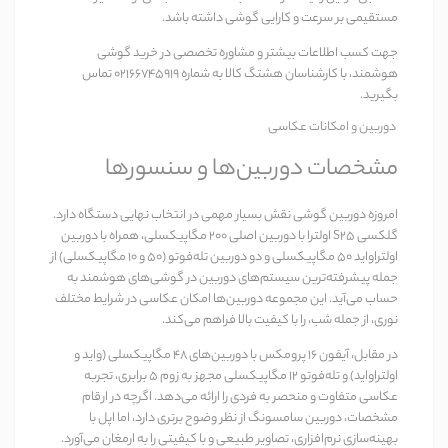
مستقیمی بر سرعت و کارایی گوشی داشته باشد.
جهت کسب اطلاعات بیشتر و مشاوره تخصصی در خرید گوشی
هوشمند، با کارشناسان هشتگ کالا به شماره 02166745919 تماس
بگیرید.
دوربین و امکانات عکاسی
مشخصات دوربین‌ها و سنسورها
امروزه دوربین گوشی نقش بسیار مهمی در انتخاب نهایی دستگاه دارد.
گلکسی S25 اولترا
با دوربین اصلی ۲۰۰ مگاپیکسلی، همراه با دوربین
اولتراواید ۵۰ مگاپیکسلی و دو دوربین تله‌فوتو (۵۰ و ۱۰ مگاپیکسلی) از
جمله پیشرفته‌ترین سیستم‌های دوربین در گوشی‌های هوشمند به
حساب می‌آید. این مجموعه دوربین‌ها امکان عکاسی در شرایط مختلف
نوری، از جمله شب، را با کیفیت بالا فراهم می‌کند.
در مقابل،
آیفون 16 پرومکس
با دوربین‌های ۴۸ مگاپیکسلی (واید و
اولتراواید) و تله‌فوتو ۱۲ مگاپیکسلی مجهز به زوم ۵ برابری، تجربه
عکاسی متفاوت و منحصر به فردی را ارائه می‌دهد. اگرچه در ارقام
مشخصات، دوربین سامسونگ از نظر وضوح برتری دارد، اما اپل با
بهینه‌سازی نرم‌افزاری، تصاویر طبیعی و با کیفیتی را به ارمغان می‌آورد.