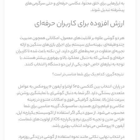
به ابزارهایی برای خلق محتوا، عکاسی حرفه‌ای و حتی سرگرمی‌های
پیشرفته تبدیل شوند.
ارزش افزوده برای کاربران حرفه‌ای
هر دو گوشی علاوه بر قابلیت‌های معمول، امکاناتی همچون مدیریت
چندوظیفه‌ای، بهینه‌سازی سیستم برای اجرای بازی‌های سنگین و ارائه
تجربه‌ای متفاوت در محیط‌های کاری دارند. این نکته باعث شده تا کاربران
حرفه‌ای و کسانی که به دنبال عملکرد بالا و بهره‌وری بیشتر هستند، با
توجه به نیازهای خاص خود، یکی از این دو دستگاه را انتخاب کنند.
نتیجه‌گیری: کدام یک برای شما مناسب‌تر است؟
در پایان، انتخاب بین
گلکسی S25 اولترا
و
آیفون 16 پرومکس
به عوامل
متعددی بستگی دارد. اگر شما به دنبال گوشی‌ای با نمایشگری روشن‌تر،
سرعت شارژ بالا، عملکرد گرافیکی قوی و امکانات متنوع در زمینه
عکاسی و فیلم‌برداری هستید، سامسونگ گزینه مناسبی برای شما
محسوب می‌شود. از سوی دیگر، اگر استفاده از اکوسیستم یکپارچه اپل،
طراحی مدرن و تجربه کاربری نرم و یکپارچه iOS از اولویت‌های شماست،
آیفون 16 پرومکس می‌تواند انتخاب بهتری باشد.
در انتخاب نهایی، نکاتی مانند نحوه استفاده از گوشی در زندگی روزمره،